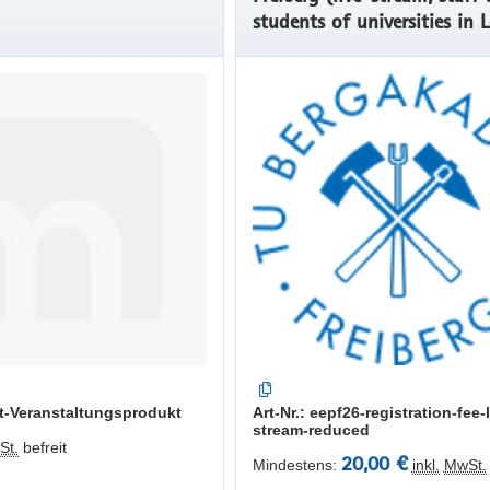
students of universities in L
Developed Countries, Low 
Countries and Lower Middl
Income Countries)
st-Veranstaltungsprodukt
Art-Nr.: eepf26-registration-fee-l
stream-reduced
St.
befreit
20,00 €
Mindestens:
inkl.
MwSt.