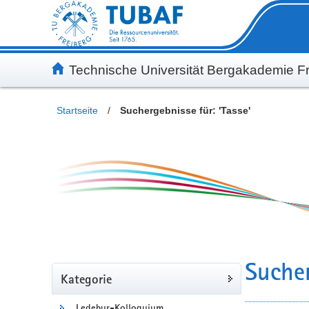
Inhalt
Kundenmenü
Suche
Servicemenü
Technische Universität Bergakademie Fr
Startseite
/
Suchergebnisse für: 'Tasse'
Sucher
Kategorie
Ledebur-Kolloquium