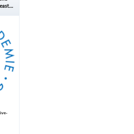
east
Income
e-
ive-