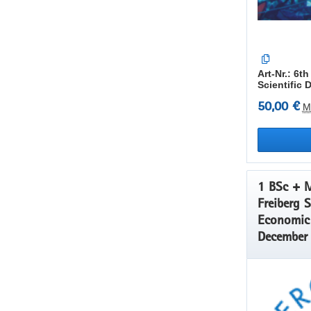
Art-Nr.: 6
Scientific 
50,00 €
M
1 BSc + M
Freiberg 
Economic Geolo
December 
MSc Stud