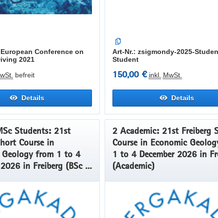
th European Conference on
Art-Nr.: zsigmondy-2025-Stude
Diving 2021
Student
150,00 €
wSt.
befreit
inkl.
MwSt.
Details
Details
Sc Students: 21st
2 Academic: 21st Freiberg 
Short Course in
Course in Economic Geolog
gy from 1 to 4
1 to 4 December 2026 in Fr
2026 in Freiberg (BSc +
(Academic)
ents)