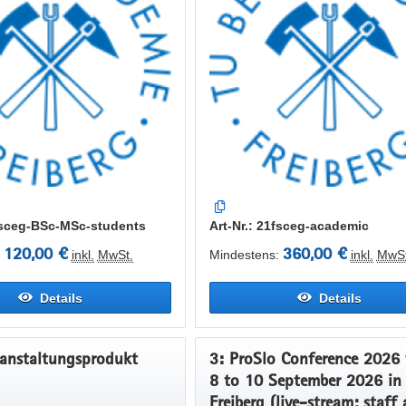
1fsceg-BSc-MSc-students
Art-Nr.: 21fsceg-academic
120,00 €
360,00 €
inkl.
MwSt.
Mindestens:
inkl.
MwSt
Details
Details
ranstaltungsprodukt
3: ProSlo Conference 2026 from
8 to 10 September 2026 in
Freiberg (live-stream; staff and