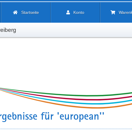
Startseite
Konto
Waren
eiberg
gebnisse für 'european''