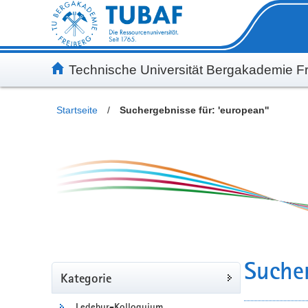
Inhalt
Kundenmenü
Suche
Servicemenü
Technische Universität Bergakademie Fr
Startseite
/
Suchergebnisse für: 'european''
Sucher
Kategorie
Ledebur-Kolloquium