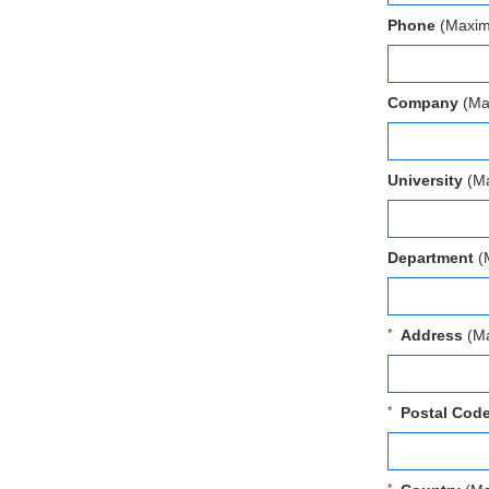
Phone
(Maxima
Company
(Max
University
(Ma
Department
(M
Address
(Ma
Postal Code