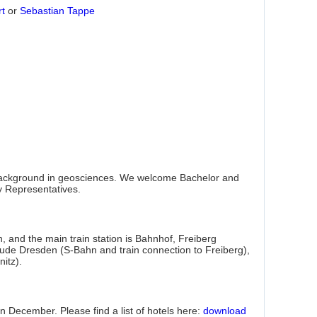
t
or
Sebastian Tappe
 background in geosciences. We welcome Bachelor and
y Representatives.
n, and the main train station is Bahnhof, Freiberg
include Dresden (S-Bahn and train connection to Freiberg),
nitz).
 December. Please find a list of hotels here:
download