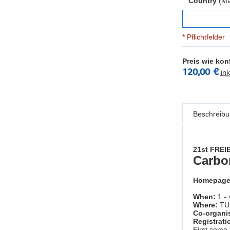
Country
(Ma
* Pflichtfelder
Preis wie konf
120,00 €
ink
Beschreibu
21st FRE
Carbon
Homepag
When:
1 -
Where:
TU 
Co-organis
Registrati
First come 