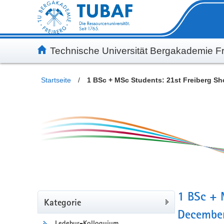
Inhalt
Kundenmenü
Suche
Servicemenü
Technische Universität Bergakademie Fr
Startseite
/
1 BSc + 
Kategorie
December
Ledebur-Kolloquium