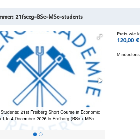
ummer: 21fsceg-BSc-MSc-students
Preis wie k
120,00 €
Mindestens
Students: 21st Freiberg Short Course in Economic
1 BSc + MSc St
 1 to 4 December 2026 in Freiberg (BSc + MSc
Geology from 1
Students)