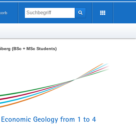
korb
from 1 to 4 December 2026 in Freiberg (BSc + MSc Students)
n Economic Geology from 1 to 4