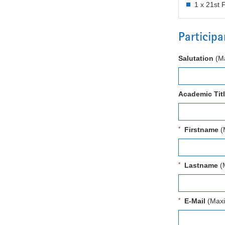
1 x 21st 
Particip
Salutation
(Ma
Academic Tit
Firstname
(M
Lastname
(M
E-Mail
(Maxi