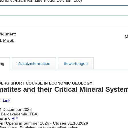
ximale Anzahl von Ziffern oder Zeichen: 100)
iguriert:
M
l.
MwSt.
ng
Zusatzinformation
Bewertungen
IBERG SHORT COURSE IN ECONOMIC GEOLOGY
atites and their Critical Mineral Syste
e:
Link
 4 December 2026
Bergakademie, TBA
ator:
HIF
on:
Opens in Summer 2026 -
Closes 31.10.2026
first serve! Participation fees detailed below.