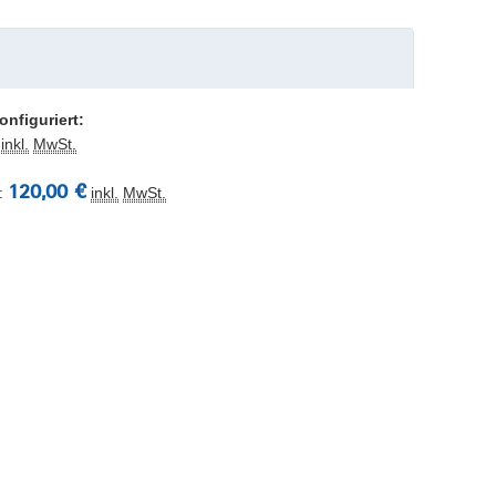
onfiguriert:
inkl.
MwSt.
120,00 €
:
inkl.
MwSt.
udents: 21st Freiberg Short Course in Economic
 to 4 December 2026 in Freiberg (BSc + MSc