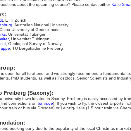
uestions about the upcoming course? Please contact either
Katie Smar
rs:
dt
, ETH Zurich
enburg
, Australian National University
 China University of Geosciences
rks
, Universität Tübingen
alter,
Universität Tübingen
int
, Geological Survey of Norway
Tappe
, TU Bergakademie Freiberg
group:
 is open for all to attend, and we strongly recommend a fundamental
ents, PhD students, as well as Postdocs, Senior Scientists and Industr
to Freiberg (Saxony):
 a university town located in Saxony. Freiberg is easily accessed by trai
(find connections on
bahn.de
). If you wish to fly, the closest airports 
 hour train or bus via Dresden) or Leipzig-Halle (1.5 hour train via Chem
odation:
d booking early due to the popularity of the local Christmas market in