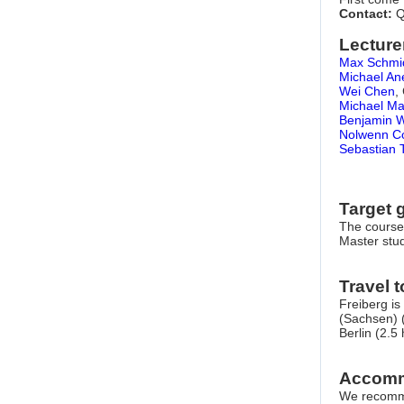
Contact:
Q
Lecture
Max Schmi
Michael An
Wei Chen
,
Michael Ma
Benjamin W
Nolwenn Co
Sebastian 
Target 
The course
Master stud
Travel 
Freiberg is
(Sachsen) 
Berlin (2.5
Accomm
We recommen