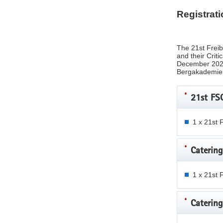
Registrati
The 21st Freib
and their Criti
December 2026 
Bergakademie 
21st FS
1 x 21st 
Catering
1 x 21st 
Catering