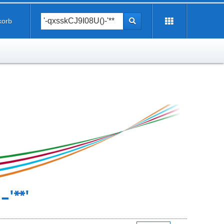
korb
'**'