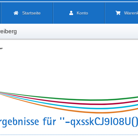
Startseite
Konto
Waren
eiberg
*'
gebnisse für ''-qxsskCJ9I08U()-