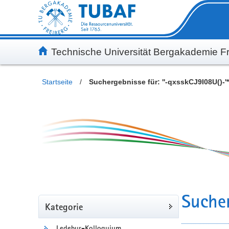
Inhalt
Kundenmenü
Suche
Servicemenü
Technische Universität Bergakademie Fr
Startseite
/
Suchergebnisse für: ''-qxsskCJ9I08U()-'*
Sucher
Kategorie
Ledebur-Kolloquium