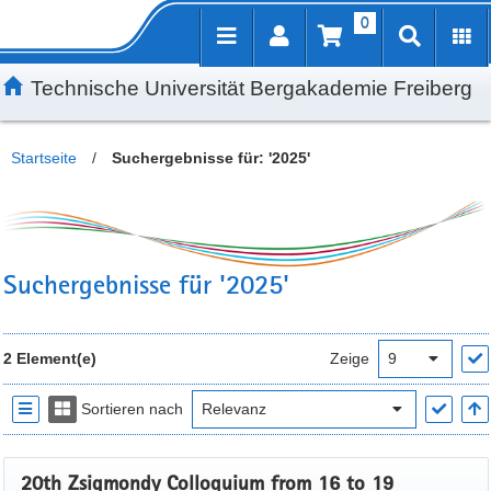
0
Inhalt
Kundenmenü
Suche
Servicemenü
Technische Universität Bergakademie Freiberg
Startseite
/
Suchergebnisse für: '2025'
Suchergebnisse für '2025'
2 Element(e)
Zeige
Sortieren nach
20th Zsigmondy Colloquium from 16 to 19