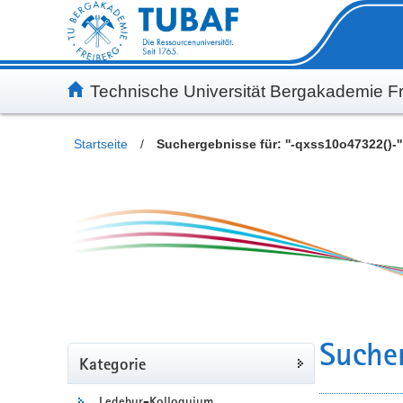
Inhalt
Kundenmenü
Suche
Servicemenü
Technische Universität Bergakademie Fr
Startseite
/
Suchergebnisse für: ''-qxss10o47322()-''
Sucher
Kategorie
Ledebur-Kolloquium