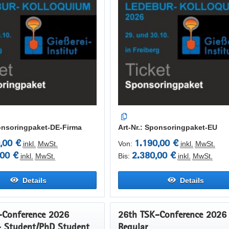
ponsoringpaket-DE-Firma
Art-Nr.: Sponsoringpaket-EU
,00 €
1.190,00 €
inkl.
MwSt.
Von:
inkl.
MwSt.
,00 €
2.380,00 €
inkl.
MwSt.
Bis:
inkl.
MwSt.
Details
Details
-Conference 2026
26th TSK-Conference 2026
- Student/PhD Student
Regular