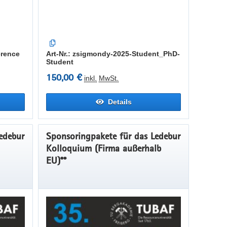
erence
Art-Nr.: zsigmondy-2025-Student_PhD-
Student
150,00 €
inkl.
MwSt.
Details
edebur
Sponsoringpakete für das Ledebur
Kolloquium (Firma außerhalb
EU)**