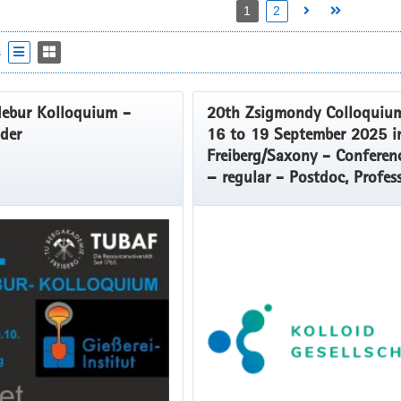
1
2
s
debur Kolloquium -
20th Zsigmondy Colloquiu
der
16 to 19 September 2025 i
Freiberg/Saxony - Conferen
– regular - Postdoc, Profess
Company, Other