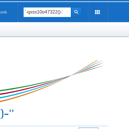
korb
)-''