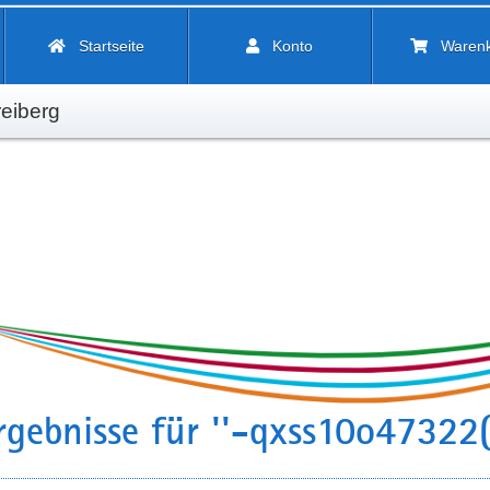
Startseite
Konto
Waren
eiberg
gebnisse für ''-qxss10o47322(