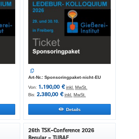
Art-Nr.: Sponsoringpaket-nicht-EU
1.190,00 €
Von:
inkl.
MwSt.
2.380,00 €
Bis:
inkl.
MwSt.
Details
26th TSK-Conference 2026
Regular - TUBAF