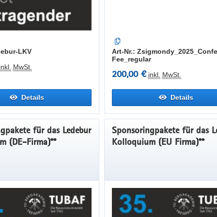
edebur-LKV
Art-Nr.: Zsigmondy_2025_Conf
Fee_regular
inkl.
MwSt.
200,00 €
inkl.
MwSt.
Details
Details
gpakete für das Ledebur
Sponsoringpakete für das L
m (DE-Firma)**
Kolloquium (EU Firma)**