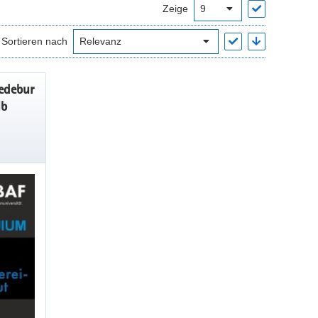
Zeige
Sortieren nach
edebur
lb