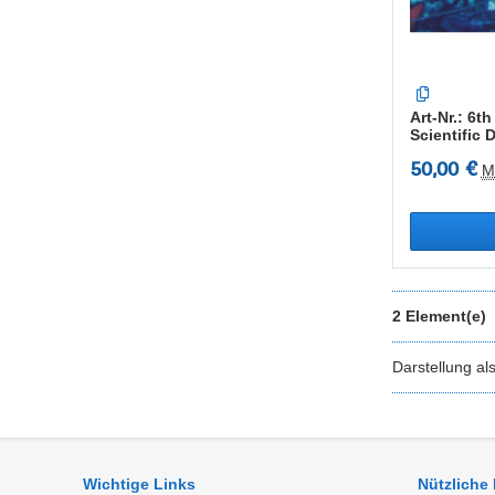
Art-Nr.: 6
Scientific 
50,00 €
M
2 Element(e)
Darstellung al
Wichtige Links
Nützliche