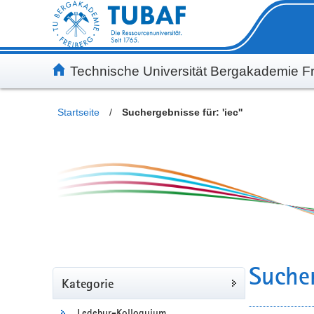
Inhalt
Kundenmenü
Suche
Servicemenü
Technische Universität Bergakademie Fr
Startseite
/
Suchergebnisse für: 'iec''
Sucher
Kategorie
Ledebur-Kolloquium