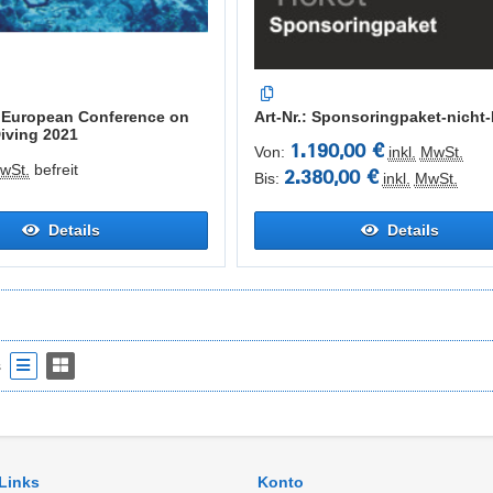
th European Conference on
Art-Nr.: Sponsoringpaket-nicht
Diving 2021
1.190,00 €
Von:
inkl.
MwSt.
wSt.
befreit
2.380,00 €
Bis:
inkl.
MwSt.
Details
Details
s
 Links
Konto