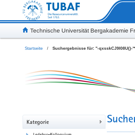
Inhalt
Kundenmenü
Suche
Servicemenü
Technische Universität Bergakademie Fr
Startseite
/
Suchergebnisse für: ''-qxsskCJ9I08U()-'*
Sucher
Kategorie
Ledebur-Kolloquium