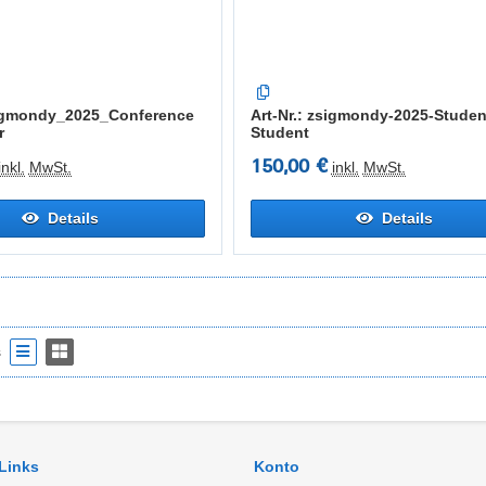
sigmondy_2025_Conference
Art-Nr.: zsigmondy-2025-Stude
r
Student
150,00 €
inkl.
MwSt.
inkl.
MwSt.
Details
Details
s
 Links
Konto