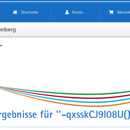
Startseite
Konto
Waren
eiberg
*'
gebnisse für ''-qxsskCJ9I08U()-