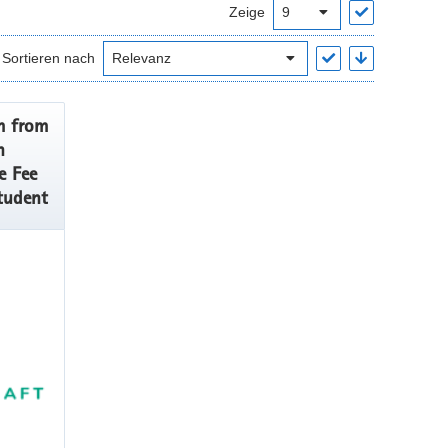
Zeige
Sortieren nach
m from
n
e Fee
tudent