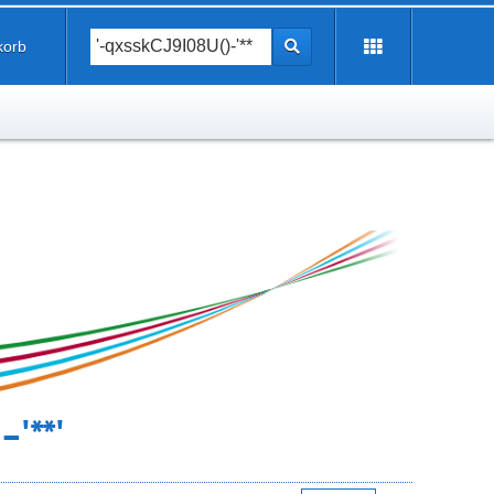
korb
'**'